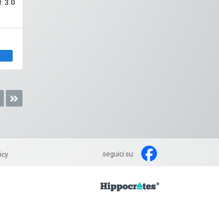
3.0
M:
seguici su:
icy