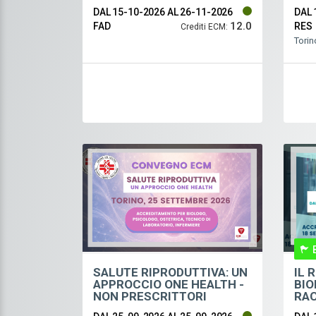
LAV
DAL 15-10-2026
AL 26-11-2026
DAL 
12.0
FAD
RES
Crediti ECM:
Torin
SALUTE RIPRODUTTIVA: UN
IL 
APPROCCIO ONE HEALTH -
BIO
NON PRESCRITTORI
RAC
ALL