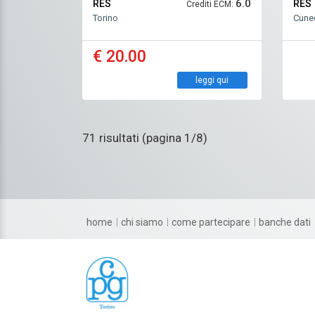
6.0
IN SINERGIA
RES
RES
Crediti ECM:
Torino
Cune
€ 20.00
leggi qui
71 risultati (pagina 1/8)
home
chi siamo
come partecipare
banche dati