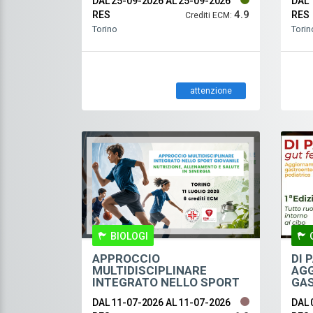
DAL 25-09-2026
AL 25-09-2026
DAL 
DAT
4.9
RES
ETI
RES
Crediti ECM:
Torino
Torin
attenzione
BIOLOGI
APPROCCIO
DI 
MULTIDISCIPLINARE
AGG
INTEGRATO NELLO SPORT
GA
GIOVANILE: NUTRIZIONE,
PED
DAL 11-07-2026
AL 11-07-2026
DAL 
ALLENAMENTO E SALUTE