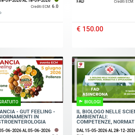
18-09-2026
AL 18-09-2026
I: ASPETTI NORMATIVI,
FAD
Crediti ECM:
6.0
CI E OPERATIVI
Crediti ECM:
o
€ 150.00
GRATUITO
BIOLOGI
PANCIA - GUT FEELING -
IL BIOLOGO NELLE SCI
IORNAMENTI IN
AMBIENTALI:
STROENTEROLOGIA
COMPETENZE, NORMAT
IATRICA
E APPLICAZIONI
05-06-2026
AL 05-06-2026
DAL 15-05-2026
AL 28-12-202