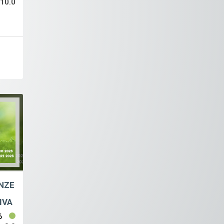
10.0
ENZE
IVA
6