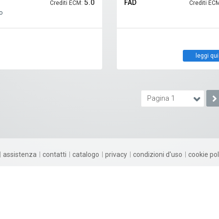
5.0
FAD
Crediti ECM:
Crediti EC
o
leggi qui
Pagina 1
assistenza
contatti
catalogo
privacy
condizioni d'uso
cookie pol