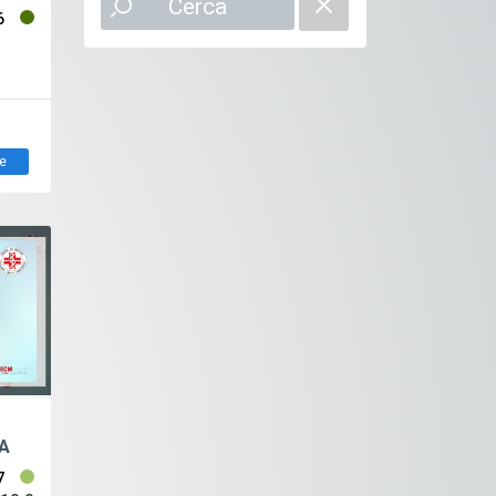
Cerca
6
e
A
7