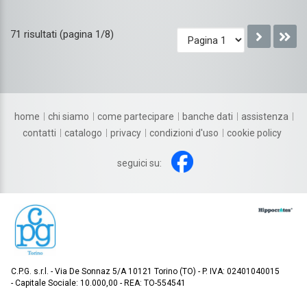
71 risultati (pagina 1/8)
home
chi siamo
come partecipare
banche dati
assistenza
contatti
catalogo
privacy
condizioni d'uso
cookie policy
seguici su:
C.P.G. s.r.l.
Via De Sonnaz 5/A 10121 Torino (TO)
P. IVA: 02401040015
Capitale Sociale: 10.000,00
REA: TO-554541