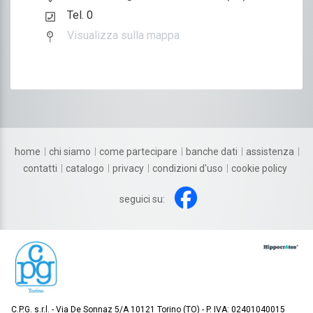
Tel. 0
Visualizza sulla mappa
home
chi siamo
come partecipare
banche dati
assistenza
contatti
catalogo
privacy
condizioni d'uso
cookie policy
seguici su:
C.P.G. s.r.l.
Via De Sonnaz 5/A 10121 Torino (TO)
P. IVA: 02401040015