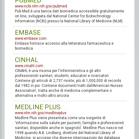
PUBMED
www.ncbi.nlm.nih.gov/pubmed
Pub Med è una banca dati biomedica accessibile gratuitamente
on line, sviluppata dal National Center for Biotechnology
Information (NCBI) presso la National Library of Medicine (NLM).
EMBASE
www.embase.com
Embase fornisce accesso alla letteratura farmaceutica e
biomedica.
CINHAL
www.cinahl.com
CINAHL è una risorsa per l'infermieristica e gli altri
professionisti sanitari, studenti, educatori e ricercatori.
Contiene gli articoli di 2,737 riviste, più di 1,000,000 di records
dal 1982 in poi. Contiene documenti tratti dallAmerican Nurses
Association', tratta anche di medicina complementare o
alternativa e molto altro ancora.
MEDLINE PLUS
www.nlm.nih.gov/medlineplus
Medline Plus viene presentata come una sorgente di
'informazione sulla salute per pazienti, famiglie e professionisti
sanitari, disponibile anche in spagnolo'. Medline Plus nasce nel
1998 quando A.B. Lindberg, direttore del National Library of
Medicine, si accorge che diverse interrogazioni dei database