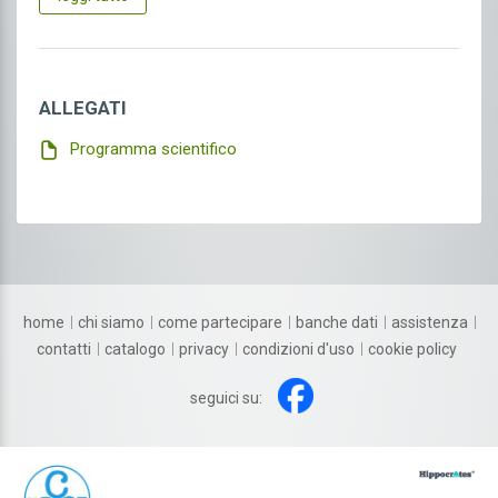
Medicina dello sport
Medicina fisica e riabilitazione
Medicina generale (Medici di famiglia)
ALLEGATI
Nefrologia
Programma scientifico
Neonatologia
Pediatria
Pediatria (pediatri di libera scelta)
home
chi siamo
come partecipare
banche dati
assistenza
Radiodiagnostica
contatti
catalogo
privacy
condizioni d'uso
cookie policy
Urologia
seguici su: