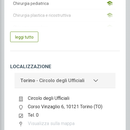
Chirurgia pediatrica
Chirurgia plastica e ricostruttiva
Chirurgia vascolare
leggi tutto
Endocrinologia
Ginecologia e ostetricia
Medicina generale (Medici di famiglia)
LOCALIZZAZIONE
Neurochirurgia
Torino
- Circolo degli Ufficiali
Oftalmologia
Circolo degli Ufficiali
Oncologia
Corso Vinzaglio 6, 10121 Torino (TO)
Otorinolaringoiatria
Tel. 0
Pediatria
Visualizza sulla mappa