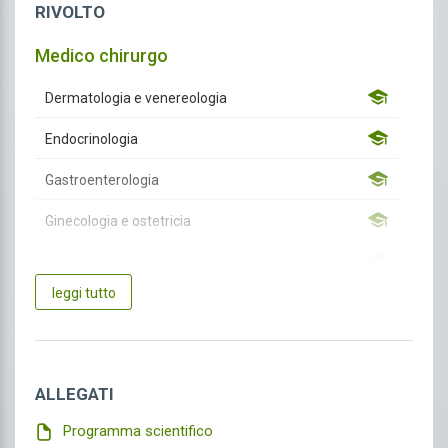
RIVOLTO
Medico chirurgo
Dermatologia e venereologia
Endocrinologia
Gastroenterologia
Ginecologia e ostetricia
Medicina generale (Medici di famiglia)
leggi tutto
Neuropsichiatria infantile
Oftalmologia
Ortopedia e traumatologia
ALLEGATI
Otorinolaringoiatria
Programma scientifico