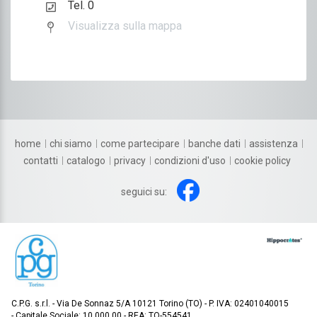
Tel. 0
Visualizza sulla mappa
home
chi siamo
come partecipare
banche dati
assistenza
contatti
catalogo
privacy
condizioni d'uso
cookie policy
seguici su:
C.P.G. s.r.l.
Via De Sonnaz 5/A 10121 Torino (TO)
P. IVA: 02401040015
Capitale Sociale: 10.000,00
REA: TO-554541